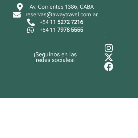
Av. Corrientes 1386, CABA
reservas@awaytravel.com.ar
+54 11
5272 7216
+54 11
7978 5555
¡Seguínos en las
redes sociales!