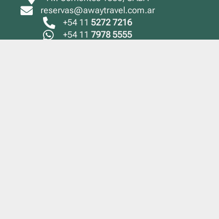
reservas@awaytravel.com.ar
+54 11
5272 7216
+54 11
7978 5555
¡Seguínos en las
redes sociales!