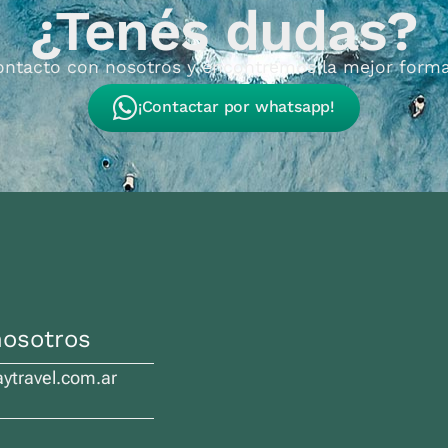
¿Tenés dudas?
ontacto con nosotros y encontremos la mejor forma
¡Contactar por whatsapp!
nosotros
travel.com.ar