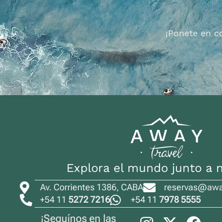
¡Ponete en c
Explora el mundo junto a 
Av. Corrientes 1386, CABA
reservas@away
+54 11
5272 7216
+54 11
7978 5555
¡Seguínos en las