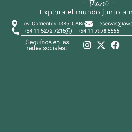
Explora el mundo junto a 
Av. Corrientes 1386, CABA
reservas@away
+54 11
5272 7216
+54 11
7978 5555
¡Seguínos en las
redes sociales!