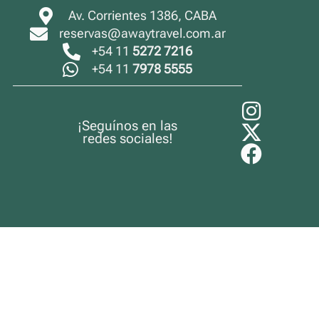
Av. Corrientes 1386, CABA
reservas@awaytravel.com.ar
+54 11
5272 7216
+54 11
7978 5555
¡Seguínos en las
redes sociales!